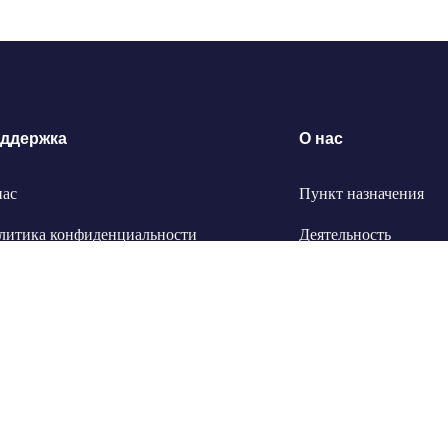
ддержка
О нас
нас
Пункт назначения
литика конфиденциальности
Деятельность
яжитесь с нами
Трансферты
литика возврата и возмещения
Экскурсии
Блог о путешествиях