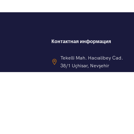
Контактная информация
Tekelli Mah. Hacıalibey Cad.
38/1 Uçhisar, Nevşehir
+90 545 219 20 60
info@pobedatravel.com
 и советы