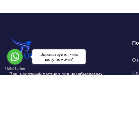
По
Здравствуйте, чем
могу помочь?
О 
По
Ваш надежный партнер для незабываемых
путешествий по Турции.
Св
По