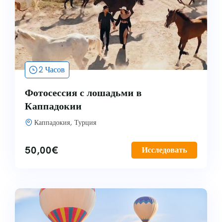
Приключенческие туры
Восточно-Анатолийский регион
Туры на воздушном шаре
Юго-Восточный Анатолийский регион
Экскурсии на природу
2 Часов
Фотосессия с лошадьми в
Каппадокии
Каппадокия, Турция
50,00
€
Исследовать